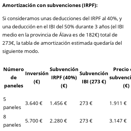
Amortización con subvenciones (IRPF):
Si consideramos unas deducciones del IRPF al 40%, y
una deducción en el IBI del 50% durante 3 años (el IBI
medio en la provincia de Álava es de 182€) total de
273€, la tabla de amortización estimada quedaría del
siguiente modo.
Número
Subvención
Precio
Inversión
Subvención
de
IRPF (40%)
subvenc
(€)
IBI (273 €)
paneles
(€)
(€)
5
3.640 €
1.456 €
273 €
1.911 €
paneles
8
5.700 €
2.280 €
273 €
3.147 €
paneles