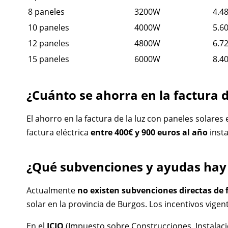
8 paneles
3200W
4.48
10 paneles
4000W
5.60
12 paneles
4800W
6.72
15 paneles
6000W
8.40
¿Cuánto se ahorra en la factura d
El ahorro en la factura de la luz con paneles solare
factura eléctrica
entre 400€ y 900 euros al año
insta
¿Qué subvenciones y ayudas hay 
Actualmente
no existen subvenciones directas de 
solar en la provincia de Burgos. Los incentivos vigen
En el
ICIO
(Impuesto sobre Construcciones, Instalaci