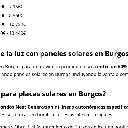
0€ - 7.166€
0€ - 8.960€
0€ - 10.752€
0€ - 13.440€
e la luz con paneles solares en Burgo
s en Burgos para una vivienda promedio oscila
entre un 50%
lando paneles solares en Burgos, incluyendo la venta o c
para placas solares en Burgos?
fondos Next Generation ni líneas autonómicas específic
tes se centran en bonificaciones fiscales municipales.
ones y Obras), el Ayuntamiento de Burgos aplica una bonif