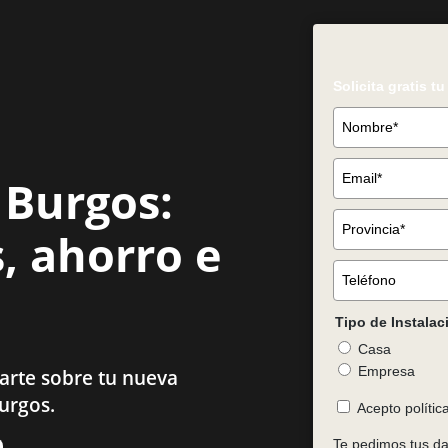
Solicita gratis t
 Burgos:
, ahorro e
Tipo de Instalac
Casa
Empresa
arte sobre tu nueva
Burgos.
Acepto polític
Te pedimos tus dat