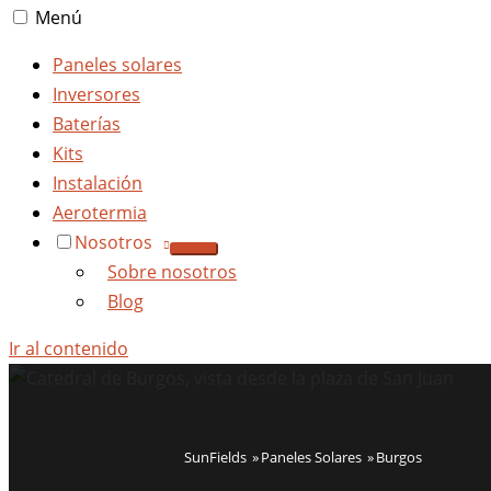
Menú
Paneles solares
Inversores
Baterías
Kits
Instalación
Aerotermia
Nosotros
Sobre nosotros
Blog
Ir al contenido
SunFields
Paneles Solares
Burgos