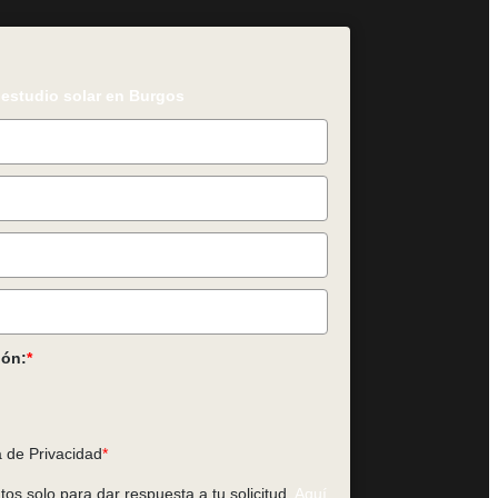
u estudio solar en Burgos
ión:
*
a de Privacidad
*
os solo para dar respuesta a tu solicitud.
Aquí