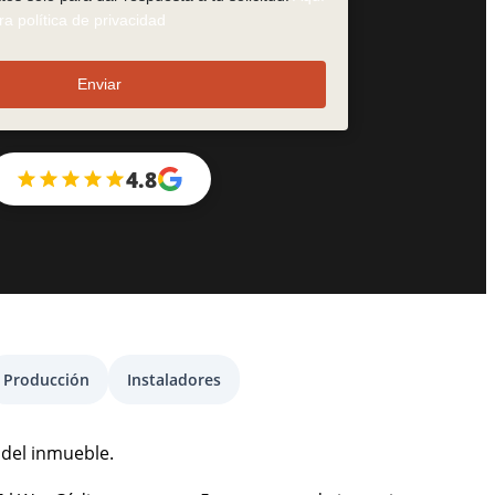
a política de privacidad
Enviar
4.8
Producción
Instaladores
 del inmueble.