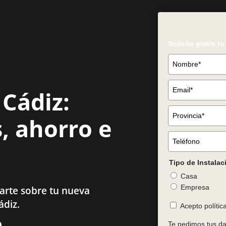
Solicita gratis t
 Cádiz:
, ahorro e
Tipo de Instalac
Casa
Empresa
arte sobre tu nueva
ádiz.
Acepto polític
Te pedimos tus dat