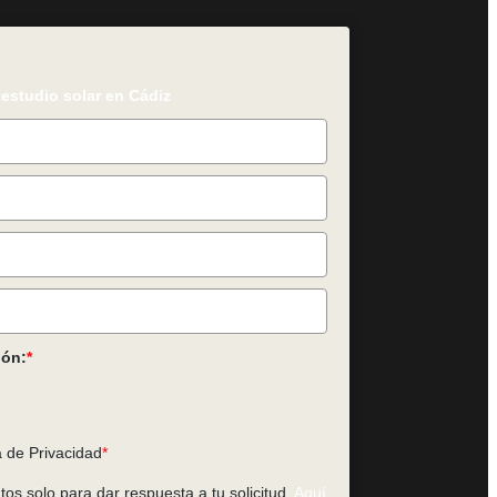
u estudio solar en Cádiz
ión:
*
a de Privacidad
*
os solo para dar respuesta a tu solicitud.
Aquí