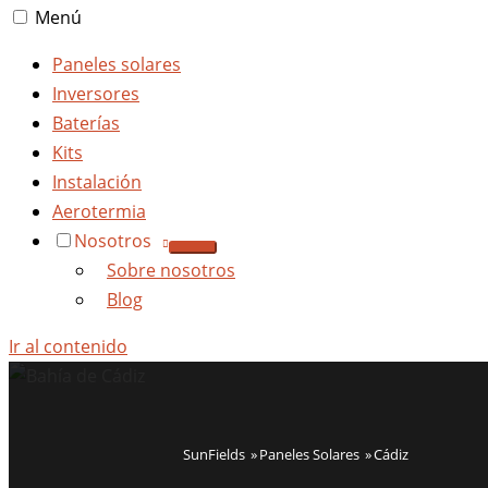
Menú
Paneles solares
Inversores
Baterías
Kits
Instalación
Aerotermia
Nosotros
Sobre nosotros
Blog
Ir al contenido
SunFields
Paneles Solares
Cádiz