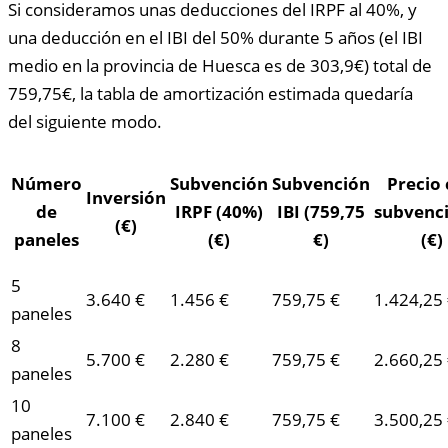
Si consideramos unas deducciones del IRPF al 40%, y
una deducción en el IBI del 50% durante 5 años (el IBI
medio en la provincia de Huesca es de 303,9€) total de
759,75€, la tabla de amortización estimada quedaría
del siguiente modo.
Número
Subvención
Subvención
Precio
Inversión
de
IRPF (40%)
IBI (759,75
subvenc
(€)
paneles
(€)
€)
(€)
5
3.640 €
1.456 €
759,75 €
1.424,25
paneles
8
5.700 €
2.280 €
759,75 €
2.660,25
paneles
10
7.100 €
2.840 €
759,75 €
3.500,25
paneles