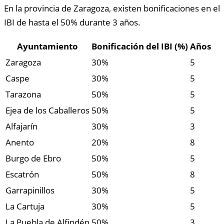
En la provincia de Zaragoza, existen bonificaciones en el
IBI de hasta el 50% durante 3 años.
Ayuntamiento
Bonificación del IBI (%)
Años
Zaragoza
30%
5
Caspe
30%
5
Tarazona
50%
5
Ejea de los Caballeros
50%
5
Alfajarín
30%
3
Anento
20%
8
Burgo de Ebro
50%
5
Escatrón
50%
8
Garrapinillos
30%
5
La Cartuja
30%
5
La Puebla de Alfindén
50%
3