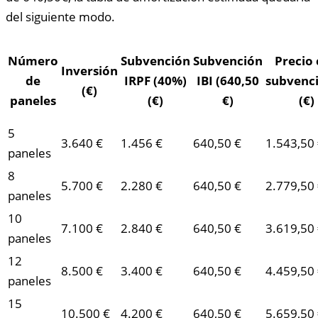
del siguiente modo.
Número
Subvención
Subvención
Precio
Inversión
de
IRPF (40%)
IBI (640,50
subvenc
(€)
paneles
(€)
€)
(€)
5
3.640 €
1.456 €
640,50 €
1.543,50
paneles
8
5.700 €
2.280 €
640,50 €
2.779,50
paneles
10
7.100 €
2.840 €
640,50 €
3.619,50
paneles
12
8.500 €
3.400 €
640,50 €
4.459,50
paneles
15
10.500 €
4.200 €
640,50 €
5.659,50