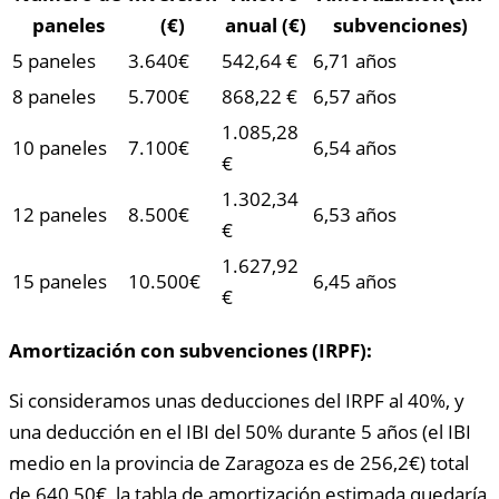
paneles
(€)
anual (€)
subvenciones)
5 paneles
3.640€
542,64 €
6,71 años
8 paneles
5.700€
868,22 €
6,57 años
1.085,28
10 paneles
7.100€
6,54 años
€
1.302,34
12 paneles
8.500€
6,53 años
€
1.627,92
15 paneles
10.500€
6,45 años
€
Amortización con subvenciones (IRPF):
Si consideramos unas deducciones del IRPF al 40%, y
una deducción en el IBI del 50% durante 5 años (el IBI
medio en la provincia de Zaragoza es de 256,2€) total
de 640,50€, la tabla de amortización estimada quedaría