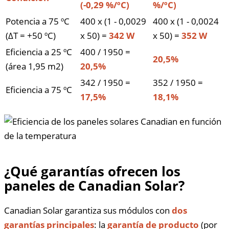
(-0,29 %/ºC)
%/ºC)
Potencia a 75 ºC
400 x (1 - 0,0029
400 x (1 - 0,0024
(ΔT = +50 ºC)
x 50) =
342 W
x 50) =
352 W
Eficiencia a 25 ºC
400 / 1950 =
20,5%
(área 1,95 m2)
20,5%
342 / 1950 =
352 / 1950 =
Eficiencia a 75 ºC
17,5%
18,1%
¿Qué garantías ofrecen los
paneles de Canadian Solar?
Canadian Solar garantiza sus módulos con
dos
garantías principales
: la
garantía de producto
(por