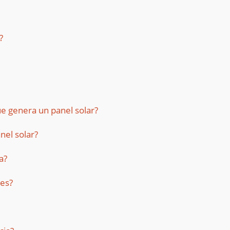
?
ue genera un panel solar?
nel solar?
a?
mes?