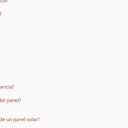
cia?
?
tencia?
del panel?
 de un panel solar?