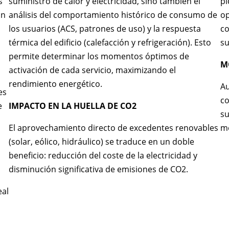
s
suministro de calor y electricidad, sino también el
pi
ón
análisis del comportamiento histórico de consumo de
op
los usuarios (ACS, patrones de uso) y la respuesta
co
térmica del edificio (calefacción y refrigeración). Esto
su
permite determinar los momentos óptimos de
M
activación de cada servicio, maximizando el
rendimiento energético.
Au
es
co
e
IMPACTO EN LA HUELLA DE CO2
su
El aprovechamiento directo de excedentes renovables
m
(solar, eólico, hidráulico) se traduce en un doble
beneficio: reducción del coste de la electricidad y
disminución significativa de emisiones de CO2.
eal