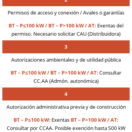
Permisos de acceso y conexión / Avales o garantías
BT – P≤100 kW / BT – P>100 kW / AT:
Exentas del
permiso. Necesario solicitar CAU (Distribuidora)
3
Autorizaciones ambientales y de utilidad pública
BT – P≤100 kW / BT – P>100 kW / AT:
Consultar
CC.AA (Admón. autonómica)
4
Autorización administrativa previa y de construcción
BT – P≤100 kW:
Exentas
BT – P>100 kW / AT:
Consultar por CCAA. Posible exención hasta 500 kW