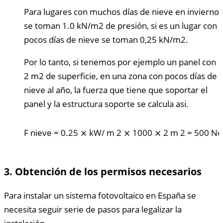
Para lugares con muchos días de nieve en invierno
se toman 1.0 kN/m2 de presión, si es un lugar con
pocos días de nieve se toman 0,25 kN/m2.
Por lo tanto, si tenemos por ejemplo un panel con
2 m2 de superficie, en una zona con pocos días de
nieve al año, la fuerza que tiene que soportar el
panel y la estructura soporte se calcula asi.
F
nieve
=
0.25
⨯
kW/
m
2
⨯
1000
⨯
2
m
2
=
500
Ne
3. Obtención de los permisos necesarios
Para instalar un sistema fotovoltaico en España se
necesita seguir serie de pasos para legalizar la