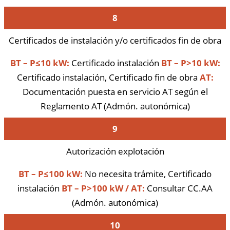
8
Certificados de instalación y/o certificados fin de obra
BT – P≤10 kW:
Certificado instalación
BT – P>10 kW:
Certificado instalación, Certificado fin de obra
AT:
Documentación puesta en servicio AT según el
Reglamento AT (Admón. autonómica)
9
Autorización explotación
BT – P≤100 kW:
No necesita trámite, Certificado
instalación
BT – P>100 kW / AT:
Consultar CC.AA
(Admón. autonómica)
10