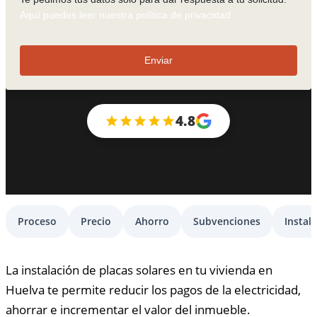
Aquí puedes leer nuestra política de privacidad
Enviar
4.8
Proceso
Precio
Ahorro
Subvenciones
Instal
La instalación de placas solares en tu vivienda en
Huelva te permite reducir los pagos de la electricidad,
ahorrar e incrementar el valor del inmueble.