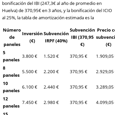
bonificación del IBI (247,3€ al año de promedio en
Huelva) de 370,95€ en 3 años, y la bonificación del ICIO
al 25%, la tabla de amortización estimada es la
Número
Subvención
Precio 
Inversión
Subvención
de
IBI (370,95
subvenc
(€)
IRPF (40%)
paneles
€)
(€)
5
3.800 €
1.520 €
370,95 €
1.909,05
paneles
8
5.500 €
2.200 €
370,95 €
2.929,05
paneles
10
6.100 €
2.440 €
370,95 €
3.289,05
paneles
12
7.450 €
2.980 €
370,95 €
4.099,05
paneles
15