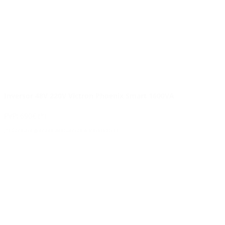
Inversor 48V 220V Victron Phoenix Smart 1600VA
PVP: 690€ (*)
(*) Consulta grandes descuentos a Instaladores