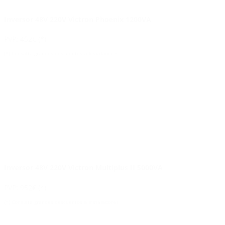
Inversor 48V 220V Victron Phoenix 1200VA
PVP: 452€ (*)
(*) Consulta grandes descuentos a Instaladores
Inversor 48V 220V Victron Multiplus II 5000VA
PVP: 952€ (*)
(*) Consulta grandes descuentos a Instaladores