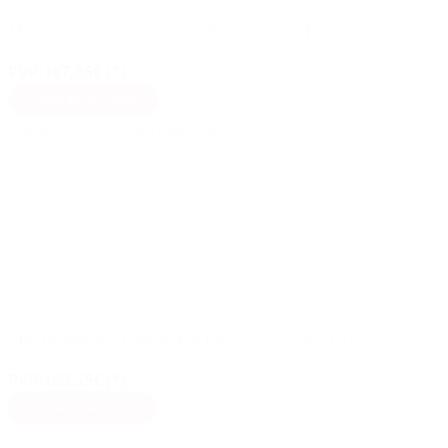
Microinversor Enhpase IQ8AC – 72 – M – INT
(8)
PVP:
187,85€ (*)
Añadir al carrito
(*) Se aplican descuentos para instaladores durante el pedido
Microinversor Enphase IQ8HC – 72 – M – INT
(14)
PVP:
163,35€ (*)
Añadir al carrito
(*) Se aplican descuentos para instaladores durante el pedido