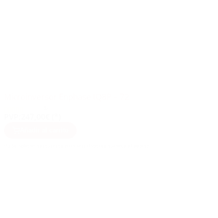
Microinversor Enphase IQ8P – 72
(8)
PVP:
247,00€ (*)
Añadir al carrito
(*) Se aplican descuentos para instaladores durante el pedido