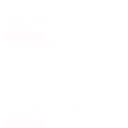
Microinversor Enphase IQ8X
(11)
PVP:
197,84€ (*)
Añadir al carrito
(*) Se aplican descuentos para instaladores durante el pedido
Panel Solar con Microinversor 420W
(21)
PVP:
533,00€ (*)
Añadir al carrito