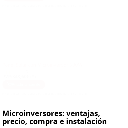
(*) Se aplican descuentos para instaladores durante el pedido
Panel Solar con Microinversor 590W
(5)
PVP:
348,60€ (*)
Añadir al carrito
(*) Se aplican descuentos para instaladores durante el pedido
Microinversores: ventajas,
precio, compra e instalación