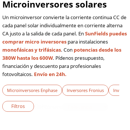
Microinversores solares
Un microinversor convierte la corriente continua CC de
cada panel solar individualmente en corriente alterna
CA justo a la salida de cada panel. En
SunFields puedes
comprar micro inversores
para instalaciones
monofásicas y trifásicas
. Con
potencias desde los
380W hasta los 600W
. Pídenos presupuesto,
financiación y descuento para profesionales
fotovoltaicos.
Envío en 24h.
Microinversores Enphase
Inversores Fronius
Inverso
Orden
Filtros
Sort content