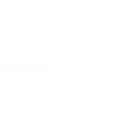
Microinversor Enhpase IQ8MC – 72 – M – INT
(8)
PVP:
165,00€ (*)
Añadir al carrito
(*) Se aplican descuentos para instaladores durante el pedido