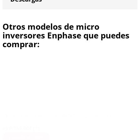
Otros modelos de micro
inversores Enphase que puedes
comprar:
Microinversor Enhpase IQ8MC – 72 – M – INT
(8)
PVP:
165,00€ (*)
Añadir al carrito