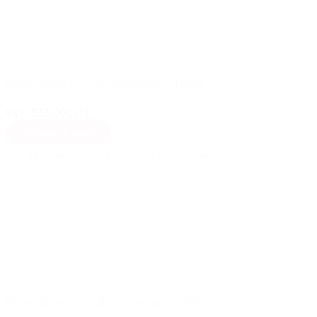
Panel Solar con Microinversor 420W
(21)
PVP:
533,00€ (*)
Añadir al carrito
(*) Se aplican descuentos para instaladores durante el pedido
Panel Solar con Microinversor 590W