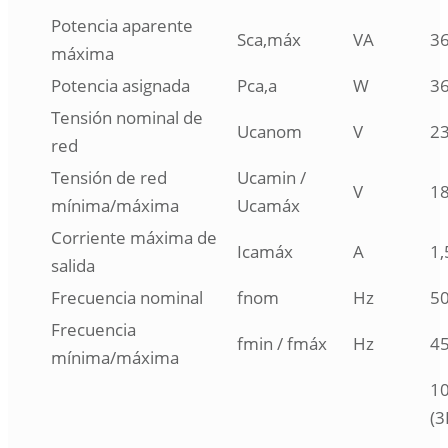
Potencia aparente
Sca,máx
VA
3
máxima
Potencia asignada
Pca,a
W
3
Tensión nominal de
Ucanom
V
2
red
Tensión de red
Ucamin /
V
1
mínima/máxima
Ucamáx
Corriente máxima de
Icamáx
A
1,
salida
Frecuencia nominal
fnom
Hz
5
Frecuencia
fmin / fmáx
Hz
4
mínima/máxima
10
(3