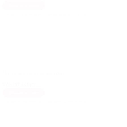
Añadir al carrito
(*) Se aplican descuentos para instaladores durante el pedido
Microinversor Enphase IQ8X
(11)
PVP:
197,84€ (*)
Añadir al carrito
(*) Se aplican descuentos para instaladores durante el pedido