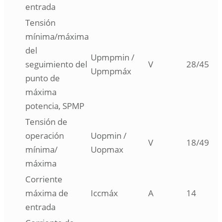
entrada
Tensión
mínima/máxima
del
Upmpmin /
seguimiento del
V
28/45
Upmpmáx
punto de
máxima
potencia, SPMP
Tensión de
operación
Uopmin /
V
18/49
mínima/
Uopmax
máxima
Corriente
máxima de
Iccmáx
A
14
entrada