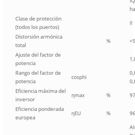
IQ
ha
Clase de protección
II
(todos los puertos)
Distorsión armónica
%
<
total
Ajuste del factor de
1,
potencia
Rango del factor de
0,
cosphi
potencia
0,
Eficiencia máxima del
ηmax
%
97
inversor
Eficiencia ponderada
ηEU
%
96
europea
Ai