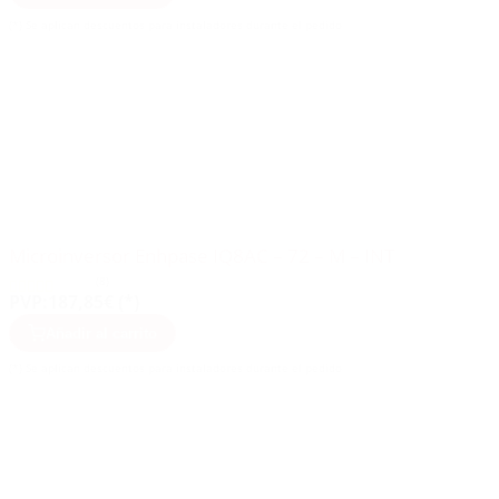
(*) Se aplican descuentos para instaladores durante el pedido
Microinversor Enhpase IQ8AC – 72 – M – INT
(8)
PVP:
187,85€ (*)
Añadir al carrito
(*) Se aplican descuentos para instaladores durante el pedido