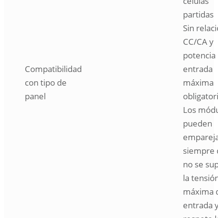
células
partidas
Sin relac
CC/CA y
potencia
Compatibilidad
entrada
con tipo de
máxima
panel
obligator
Los módu
pueden
emparej
siempre 
no se su
la tensió
máxima 
entrada y