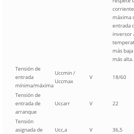
respete l
corriente
máxima 
entrada 
inversor 
temperat
más baja
más alta.
Tensión de
Uccmin /
entrada
V
18/60
Uccmax
mínima/máxima
Tensión de
entrada de
Uccarr
V
22
arranque
Tensión
asignada de
Ucc,a
V
36,5