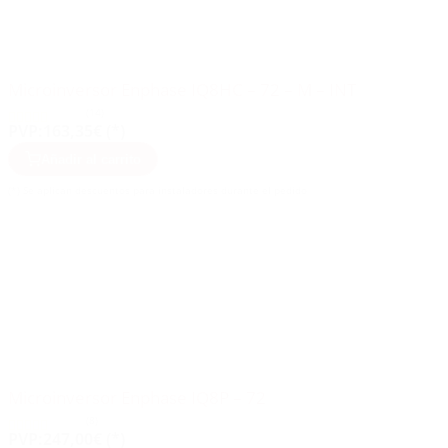
Microinversor Enphase IQ8HC – 72 – M – INT
(14)
PVP:
163,35€ (*)
Añadir al carrito
(*) Se aplican descuentos para instaladores durante el pedido
Microinversor Enphase IQ8P – 72
(8)
PVP:
247,00€ (*)