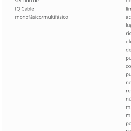
sección de
de
IQ Cable
lí
monofásico/multifásico
ac
lu
ri
el
de
pu
co
pu
ne
re
n
m
mi
po