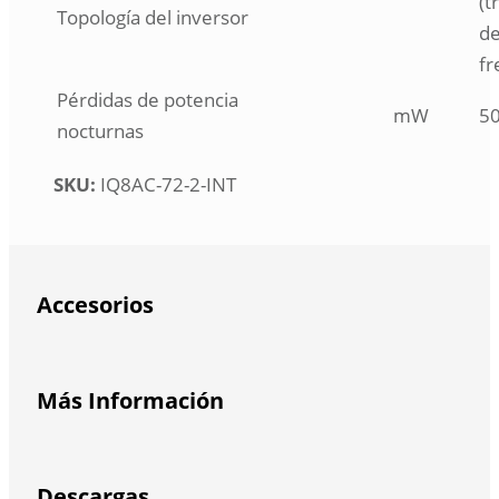
(t
Topología del inversor
de
fr
Pérdidas de potencia
mW
5
nocturnas
SKU:
IQ8AC-72-2-INT
Accesorios
Más Información
Descargas