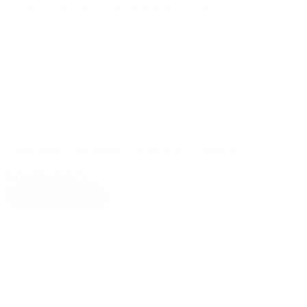
(*) Se aplican descuentos para instaladores durante el pedido
Panel Solar 24V 550W – FuturaSun FU550M
(7)
PVP:
205,00€ (*)
Añadir al carrito
(*) Se aplican descuentos para instaladores durante el pedido