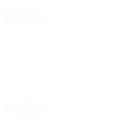
(7)
PVP:
260,00€ (*)
Añadir al carrito
(*) Se aplican descuentos para instaladores durante el pedido
Panel Solar Bifacial 590W 48V – FuturaSun FU590M
(10)
PVP:
236,00€ (*)
Añadir al carrito
(*) Se aplican descuentos para instaladores durante el pedido