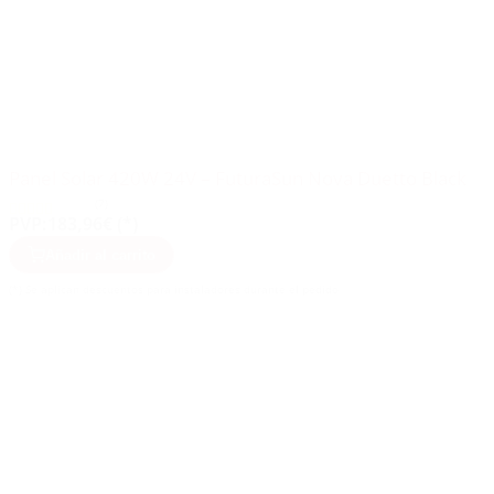
Panel Solar 420W 24V – FuturaSun Nova Duetto Black
(7)
PVP:
183,96€ (*)
Añadir al carrito
(*) Se aplican descuentos para instaladores durante el pedido