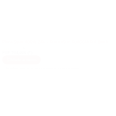
Placa Solar 400W 24V – FuturaSun FU400M Full Black
(6)
PVP:
194,00€ (*)
Añadir al carrito
(*) Se aplican descuentos para instaladores durante el pedido