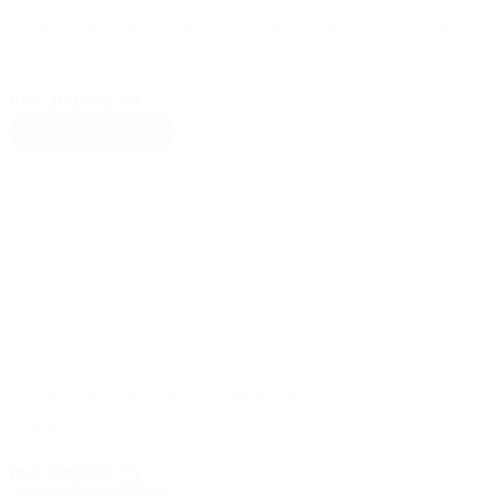
Panel Solar Color Rojo 370W 24V – FuturaSun Nova
Red
(14)
PVP:
300,00€ (*)
Añadir al carrito
(*) Se aplican descuentos para instaladores durante el pedido
Panel Solar Color Verde 390W 24V – FuturaSun Nova
Green
(13)
PVP:
300,00€ (*)