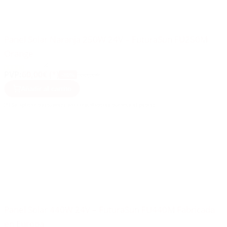
Panel Solar Naranja 250W 24V – FuturaSun FU250M
Orange
(4)
PVP:
60,00€ (*)
300,00€
-80%
Añadir al carrito
(*) Se aplican descuentos para instaladores durante el pedido
Panel Solar 440W 24V – FuturaSun FU440M Fabricada
en Europa