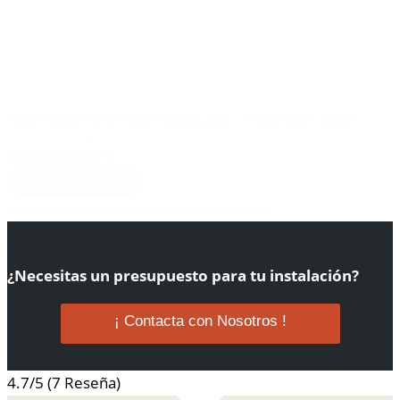
Panel Solar Gris/Plata 360W 24V – FuturaSun Silver
(15)
PVP:
300,00€ (*)
Añadir al carrito
(*) Se aplican descuentos para instaladores durante el pedido
¿Necesitas un presupuesto para tu instalación?
¡ Contacta con Nosotros !
4.7/5
(7 Reseña)