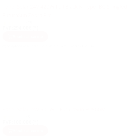
Panel Solar 24V 420W Full Black N-Type IBC Shingled –
FuturaSun Zebra Pro
(29)
PVP:
294,00€ (*)
Añadir al carrito
(*) Se aplican descuentos para instaladores durante el pedido
Panel Solar 24V 500W – FuturaSun FU500M
(9)
PVP:
100,00€ (*)
Añadir al carrito