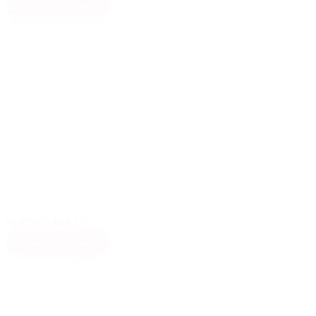
Añadir al carrito
(*) Se aplican descuentos para instaladores durante el pedido
Panel Solar Naranja (Teja) 380W 24V – FuturaSun Nova
Orange
(13)
PVP:
300,00€ (*)
Añadir al carrito
(*) Se aplican descuentos para instaladores durante el pedido