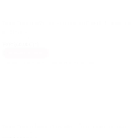
Panel Solar 440W 24V – FuturaSun FU440M Fabricada
en Europa
(7)
PVP:
260,00€ (*)
Añadir al carrito
(*) Se aplican descuentos para instaladores durante el pedido
Panel Solar Bifacial 590W 48V – FuturaSun FU590M
(10)