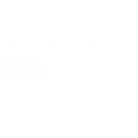
Panel Solar 24V 420W Full Black N-Type IBC Shingled –
FuturaSun Zebra Pro
(29)
PVP:
294,00€ (*)
Añadir al carrito
(*) Se aplican descuentos para instaladores durante el pedido