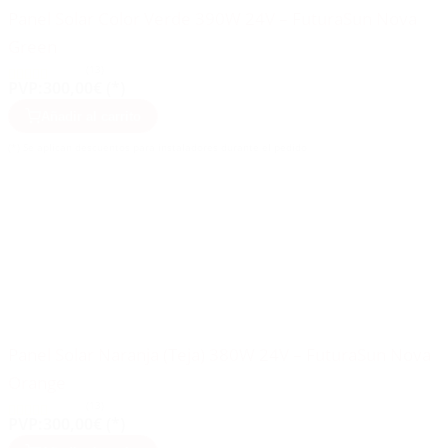
Panel Solar Color Verde 390W 24V – FuturaSun Nova
Green
(13)
PVP:
300,00€ (*)
Añadir al carrito
(*) Se aplican descuentos para instaladores durante el pedido
Panel Solar Naranja (Teja) 380W 24V – FuturaSun Nova
Orange
(13)
PVP:
300,00€ (*)