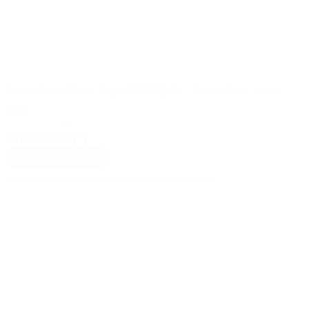
Panel Solar Color Rojo 370W 24V – FuturaSun Nova
Red
(14)
PVP:
300,00€ (*)
Añadir al carrito
(*) Se aplican descuentos para instaladores durante el pedido