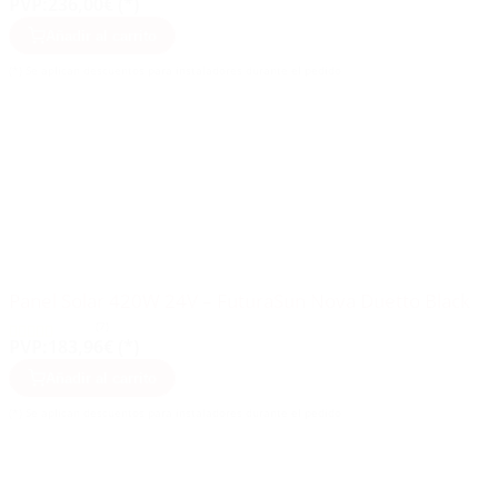
PVP:
236,00€ (*)
Añadir al carrito
(*) Se aplican descuentos para instaladores durante el pedido
Panel Solar 420W 24V – FuturaSun Nova Duetto Black
(7)
PVP:
183,96€ (*)
Añadir al carrito
(*) Se aplican descuentos para instaladores durante el pedido