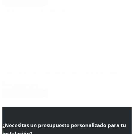
Añadir al carrito
(*) Se aplican descuentos para instaladores durante el pedido
Panel Solar Gris/Plata 360W 24V – FuturaSun Silver
(15)
PVP:
300,00€ (*)
Añadir al carrito
(*) Se aplican descuentos para instaladores durante el pedido
¿Necesitas un presupuesto personalizado para tu
instalación?