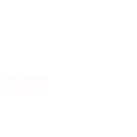
Panel Solar Naranja 250W 24V – FuturaSun FU250M
Orange
(4)
PVP:
60,00€ (*)
300,00€
-80%
Añadir al carrito
(*) Se aplican descuentos para instaladores durante el pedido