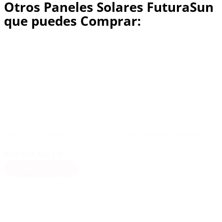
Otros Paneles Solares FuturaSun
que puedes Comprar:
Placa Solar 400W 24V – FuturaSun FU400M Full Black
(6)
PVP:
194,00€ (*)
Añadir al carrito
(*) Se aplican descuentos para instaladores durante el pedido