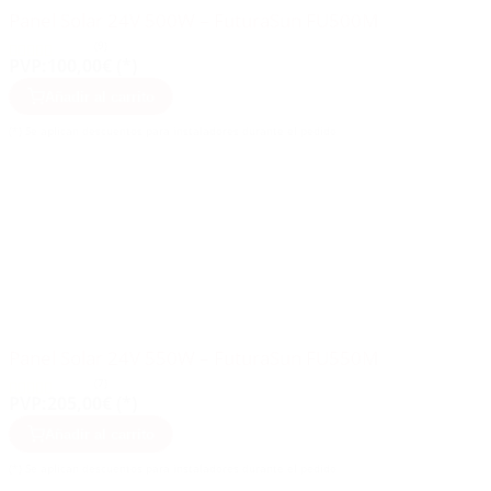
Panel Solar 24V 500W – FuturaSun FU500M
(9)
PVP:
100,00€ (*)
Añadir al carrito
(*) Se aplican descuentos para instaladores durante el pedido
Panel Solar 24V 550W – FuturaSun FU550M
(7)
PVP:
205,00€ (*)
Añadir al carrito
(*) Se aplican descuentos para instaladores durante el pedido