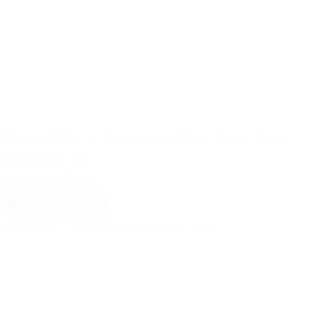
Inversor Híbrido Monofásico de 3kW – Fronius Primo
Gen24 3.0 Plus
(7)
PVP:
2.530,00€ (*)
Añadir al carrito
(*) Se aplican descuentos para instaladores durante el pedido