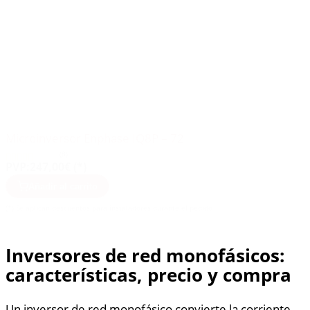
Microinversor Enphase IQ8P – 72
(8)
PVP:
247,00€ (*)
Añadir al carrito
(*) Se aplican descuentos para instaladores durante el pedido
Inversores de red monofásicos:
características, precio y compra
Un inversor de red monofásico convierte la corriente