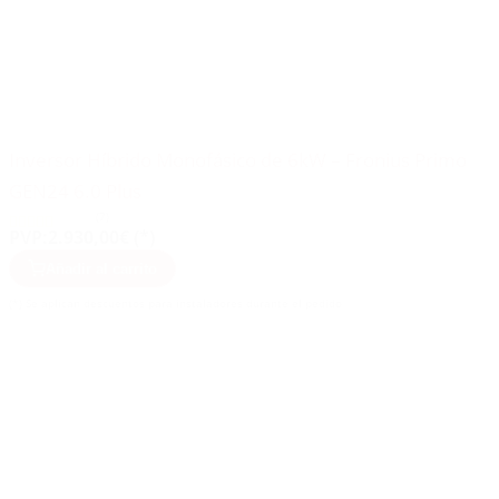
Inversor Híbrido Monofásico de 6kW – Fronius Primo
GEN24 6.0 Plus
(7)
PVP:
2.930,00€ (*)
Añadir al carrito
(*) Se aplican descuentos para instaladores durante el pedido