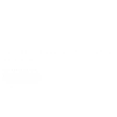
Inversor Híbrido Monofásico de 10kW – Fronius Primo
GEN24 10.0 Plus
(7)
PVP:
4.738,00€ (*)
Añadir al carrito
(*) Se aplican descuentos para instaladores durante el pedido