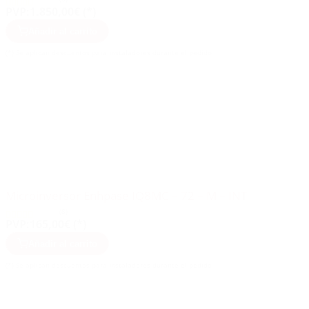
PVP:
1.850,00€ (*)
Añadir al carrito
(*) Se aplican descuentos para instaladores durante el pedido
Microinversor Enhpase IQ8MC – 72 – M – INT
(8)
PVP:
165,00€ (*)
Añadir al carrito
(*) Se aplican descuentos para instaladores durante el pedido