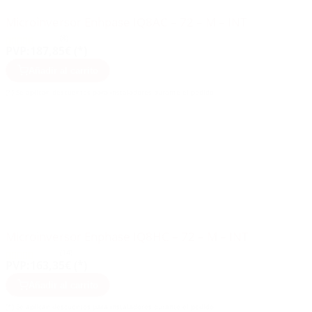
Microinversor Enhpase IQ8AC – 72 – M – INT
(8)
PVP:
187,85€ (*)
Añadir al carrito
(*) Se aplican descuentos para instaladores durante el pedido
Microinversor Enphase IQ8HC – 72 – M – INT
(14)
PVP:
163,35€ (*)
Añadir al carrito
(*) Se aplican descuentos para instaladores durante el pedido