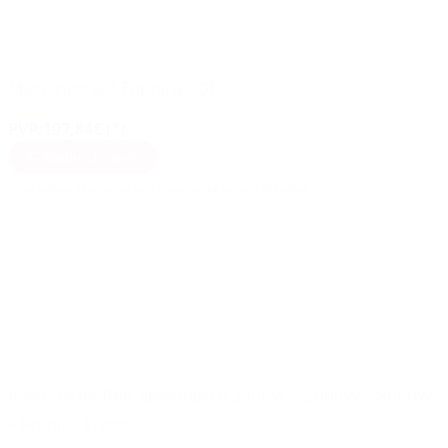
Microinversor Enphase IQ8X
(11)
PVP:
197,84€ (*)
Añadir al carrito
(*) Se aplican descuentos para instaladores durante el pedido
Inversor de Red Monofásico 3000W – 5000W – 8000W
– Fronius Primo
(6)