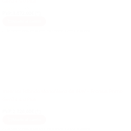
Gen24 5.0 Plus
(7)
PVP:
3.072,00€ (*)
Añadir al carrito
(*) Se aplican descuentos para instaladores durante el pedido
Inversor Híbrido Monofásico de 4kW – Fronius Primo
Gen24 4.0 Plus
(7)
PVP:
2.720,00€ (*)
Añadir al carrito
(*) Se aplican descuentos para instaladores durante el pedido