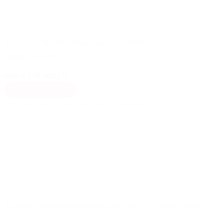
Inversor Híbrido Monofásico de 8kW – Fronius Primo
GEN24 8.0 Plus
(8)
PVP:
4.178,00€ (*)
Añadir al carrito
(*) Se aplican descuentos para instaladores durante el pedido
Inversor Híbrido Monofásico de 5kW – Fronius Primo