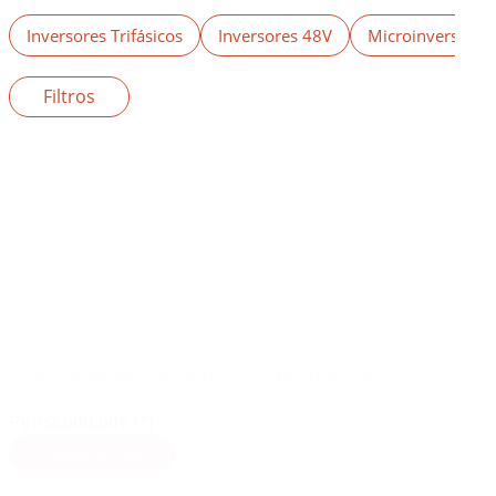
Inversores Trifásicos
Inversores 48V
Microinversores 
Filtros
Inversor de Red Monofásico SMA Sunny Boy
(6)
PVP:
2.000,00€ (*)
Añadir al carrito
(*) Se aplican descuentos para instaladores durante el pedido